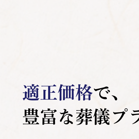
適正価格
で､
豊富な葬儀プ