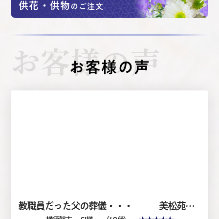
供花・供物
のご注文
お客様の声
お客様の声
教職員だった父の葬儀・・・ 美松苑会館 200名