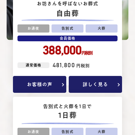
お坊さんを呼ばないお葬式
⾃由葬
お通夜
告別式
火葬
会員価格
388,000
円税別
481,800
通常価格
円税別
お客様の声
詳しく見る
告別式と⽕葬を1⽇で
1日葬
お通夜
告別式
火葬