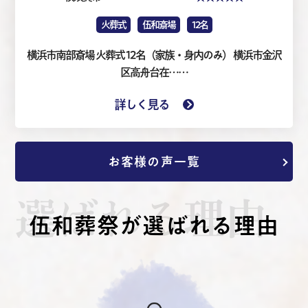
火葬式
伍和斎場
12名
横浜市南部斎場 火葬式 12名（家族・身内のみ） 横浜市金沢
区高舟台在……
詳しく見る
お客様の声一覧
選ばれる理由
伍和葬祭が選ばれる理由