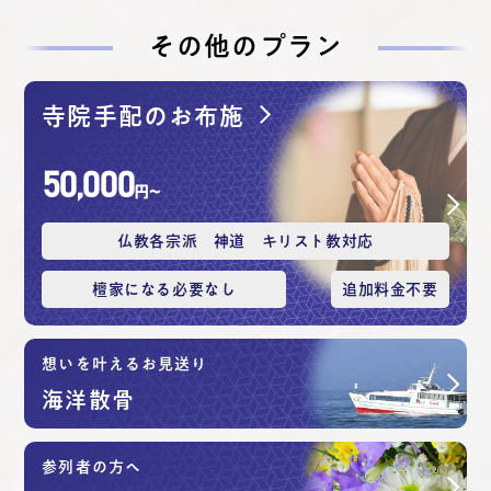
その他のプラン
寺院手配のお布施
50,000
円〜
仏教各宗派 神道 キリスト教対応
檀家になる必要なし
追加料⾦不要
想いを叶えるお見送り
海洋散⾻
参列者の方へ