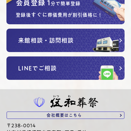
会員登録
1
分で簡単登録
すぐに
登録後
葬儀費用が割引価格に！
来館相談・訪問相談
LINEでご相談
会社概要は
こちら
〒238-0014