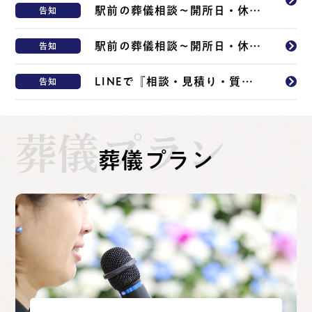
駅前の葬儀相談～開所日・休館日～
告知
駅前の葬儀相談～開所日・休館日～
告知
LINEで『相談・見積り・質問』
告知
葬儀プラン
葬儀プラン